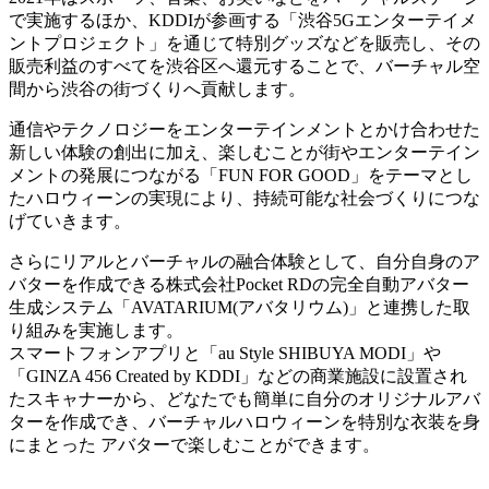
で実施するほか、KDDIが参画する「渋谷5Gエンターテイメ
ントプロジェクト」を通じて特別グッズなどを販売し、その
販売利益のすべてを渋谷区へ還元することで、バーチャル空
間から渋谷の街づくりへ貢献します。
通信やテクノロジーをエンターテインメントとかけ合わせた
新しい体験の創出に加え、楽しむことが街やエンターテイン
メントの発展につながる「FUN FOR GOOD」をテーマとし
たハロウィーンの実現により、持続可能な社会づくりにつな
げていきます。
さらにリアルとバーチャルの融合体験として、自分自身のア
バターを作成できる株式会社Pocket RDの完全自動アバター
生成システム「AVATARIUM(アバタリウム)」と連携した取
り組みを実施します。
スマートフォンアプリと「au Style SHIBUYA MODI」や
「GINZA 456 Created by KDDI」などの商業施設に設置され
たスキャナーから、どなたでも簡単に自分のオリジナルアバ
ターを作成でき、バーチャルハロウィーンを特別な衣装を身
にまとった アバターで楽しむことができます。