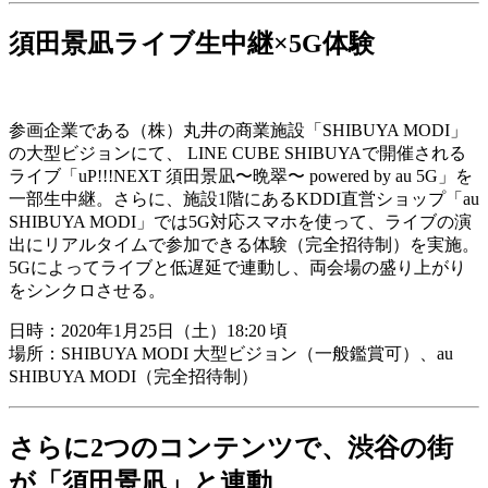
須田景凪ライブ生中継×5G体験
参画企業である（株）丸井の商業施設「SHIBUYA MODI」
の大型ビジョンにて、 LINE CUBE SHIBUYAで開催される
ライブ「uP!!!NEXT 須田景凪〜晩翠〜 powered by au 5G」を
一部生中継。さらに、施設1階にあるKDDI直営ショップ「au
SHIBUYA MODI」では5G対応スマホを使って、ライブの演
出にリアルタイムで参加できる体験（完全招待制）を実施。
5Gによってライブと低遅延で連動し、両会場の盛り上がり
をシンクロさせる。
日時：2020年1月25日（土）18:20 頃
場所：SHIBUYA MODI 大型ビジョン（一般鑑賞可）、au
SHIBUYA MODI（完全招待制）
さらに2つのコンテンツで、渋谷の街
が「須田景凪」と連動