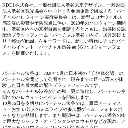
KDDI 株式会社、一般社団法人渋谷未来デザイン、一般財団
法人渋谷区観光協会を中心とする参画企業で組成する「バー
チャルハロウィー ン実行委員会」は、新型コロナウイルス
感染症の影響や予防観点に伴い、2020年のハロウィーン期間
中、渋谷区内への来街自粛を要請するとともに、渋谷区公認
配信プラットフォーム「バーチャル渋谷」内で、10月26日よ
り「#StayVirtual」をキーワードに、新しい時代にそったバー
チャルイベント「バーチャル渋谷 au 5G ハロウィーンフェ
ス」を開催いたします。
バーチャル渋谷は、2020年5月に日本初の「自治体公認」の
バーチャル空間として公開され、現在までに延べ5万人が体
験した日本最大級の配信プラットフォームです。
そんなバーチャル渋谷がこの秋、更に進化し、バーチャル空
間でのハロウィーンイベントを開催します。
10月26日を皮切りにバーチャル渋谷では、豪華アーティス
ト・お笑 い芸人のミニライブや参加型ゲーム、フォトスポ
ットなどが登場します。また期間中は、バーチャル渋谷の街
に巨大なジャック・オ・ランタンやコウモリなどが現れ、ア
バターもハロウィーンアレンジができるように。