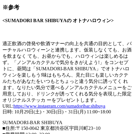
※参考
<SUMADORI BAR SHIBUYAの オトナハロウィン>
適正飲酒の啓発や飲酒マナーの向上を共通の目的として、バ
ーチャルハロウィーンと連携します。仮装しなくても、お酒
を飲まなく ても、お昼からでも、ハロウィンは楽しめるは
ず。「ノンアルカクテルで気分をきがえよう!」をコンセプ
トに、昼間は「SUMADORI-BAR SHIBUYA」でオトナハロ
ウィンを楽しもう!味はもちろん、見た目にも楽しいカクテ
ルたちがあなたをいつもとちょっと違う気分に誘ってく れ
ます。なりたい気分で選べるノンアルカクテルメニューをご
用意しており、ドリンクが誘ってくれる気分を表現した限定
オリジナルステッカ ーをプレゼントします。
URL:
https://www.instagram.com/sumadoribar.shibuya
日時: 10月29日(土)・30日(日)・31日(月) 11:00~18:00
SUMADORI-BAR SHIBUYA
■住所:〒150-0042 東京都渋谷区宇田川町23−10