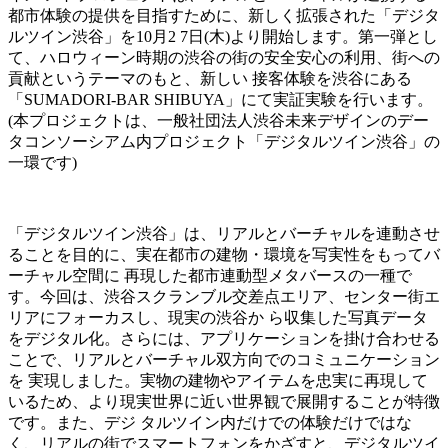
都市体験の提供を目指すために、新しく拡張された「デジタ
ルツイン渋谷」を10月2 7日(木)より開始します。第一弾とし
て、ハロウィーン時期の渋谷の街の安全安心の利用、街への
貢献というテーマのもと、新しい 接客体験を渋谷にある
「SUMADORI-BAR SHIBUYA」にて実証実験を行います。
(本プロジェクトは、一般社団法人渋谷未来デザインのデー
タコンソーシアム内プロジェクト「デジタルツイン渋谷」の
一環です)
「デジタルツイン渋谷」は、リアルとバーチャルを連動させ
ることを目的に、実在都市の建物・環境を写実性をもってバ
ーチャル空間に 再現した都市連動型メタバースの一種で
す。今回は、渋谷スクランブル交差点エリア、センター街エ
リアにフォーカスし、現実の渋谷か ら収集した写真データ
をデジタル化。さらには、アプリケーションを掛け合わせる
ことで、リアルとバーチャル双方向でのコミュニケーション
を 実現しました。実物の建物やアイテムを忠実に再現して
いるため、より現実世界に近い世界観で展開することが特徴
です。また、デジ タルツイン内だけでの体験だけではな
く、リアルの街でスマートフォンをかざすと、デジタルツイ