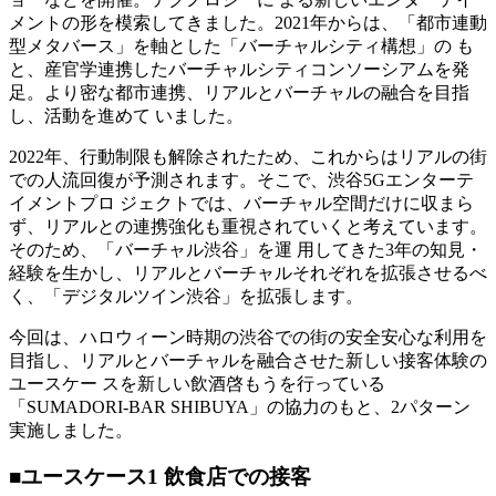
メントの形を模索してきました。2021年からは、「都市連動
型メタバース」を軸とした「バーチャルシティ構想」の も
と、産官学連携したバーチャルシティコンソーシアムを発
足。より密な都市連携、リアルとバーチャルの融合を目指
し、活動を進めて いました。
2022年、行動制限も解除されたため、これからはリアルの街
での人流回復が予測されます。そこで、渋谷5Gエンターテ
イメントプロ ジェクトでは、バーチャル空間だけに収まら
ず、リアルとの連携強化も重視されていくと考えています。
そのため、「バーチャル渋谷」を運 用してきた3年の知見・
経験を生かし、リアルとバーチャルそれぞれを拡張させるべ
く、「デジタルツイン渋谷」を拡張します。
今回は、ハロウィーン時期の渋谷での街の安全安心な利用を
目指し、リアルとバーチャルを融合させた新しい接客体験の
ユースケー スを新しい飲酒啓もうを行っている
「SUMADORI-BAR SHIBUYA」の協力のもと、2パターン
実施しました。
■ユースケース1 飲食店での接客