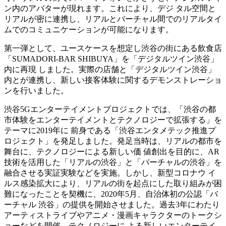
ン内のアバターが現れます。これにより、デジ タル空間と
リアルが密に連携し、リアルとバーチャル間でのリアルタイ
ムでのコミュニケーションが可能になります。
第一弾として、ユースケースを想定し渋谷の街にある飲食店
「SUMADORI-BAR SHIBUYA」を「デジタルツイン渋谷」
内に再現 しました。実際の店舗と「デジタルツイン渋谷」
内とが連携し、新しい接客体験に関するデモンストレーショ
ンを行いました。
渋谷5Gエンターテイメントプロジェクトでは、「渋谷の都
市体験をエンターテイメントとテクノロジーで拡張する」を
テーマに2019年に 前身である「渋谷エンタメテック推進プ
ロジェクト」を発足しました。発足当時は、リアルの都市を
舞台に、テクノロジーによる新しい価 値創出を目的に、AR
技術を活用した「リアルの渋谷」と「バーチャルの渋谷」を
融合させる実証実験などを実施。しかし、新型コロナウ イ
ルス感染拡大により、リアルの街を起点にした取り組みが困
難になったことを契機に、2020年5月、自治体初の公認「バ
ーチャル 渋谷」の提供を開始させました。過去3年にわたり
アーティストライブやアニメ・漫画キャラクターのトークシ
ョーなどを開催。テクノロジーに よる新しいエンターテイ