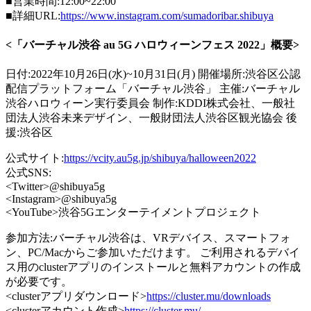
■営業時間:12:00~22:00
■詳細URL:
https://www.instagram.com/sumadoribar.shibuya
<「バーチャル渋谷 au 5G ハロウィーンフェス 2022」概要>
日付:2022年10月26日(水)~10月31日(月) 開催場所:渋谷区公認
配信プラットフォーム「バーチャル渋谷」 主催:バーチャル
渋谷ハロウィーン実行委員会 制作:KDDI株式会社、一般社
団法人渋谷未来デザイン、一般財団法人渋谷区観光協会 後
援:渋谷区
公式サイト:
https://vcity.au5g.jp/shibuya/halloween2022
公式SNS:
<Twitter>@shibuya5g
<Instagram>@shibuya5g
<YouTube>渋谷5Gエンターテイメントプロジェクト
参加方法:バーチャル渋谷は、VRデバイス、スマートフォ
ン、PC/Macからご参加いただけます。 ご利用されるデバイ
ス用のclusterアプリのインストールと無料アカウントの作成
が必要です。
<clusterアプリダウンロード>
https://cluster.mu/downloads
<clusterアカウント作成>
https://cluster.mu/